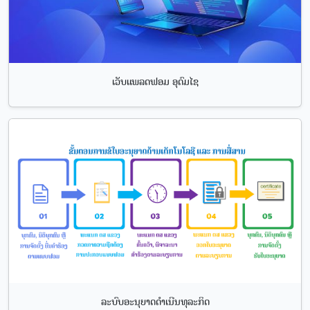
ເວັບແພລດຟອມ ອຸດົມໄຊ
ລະບົບອະນຸຍາດດຳເນີນທຸລະກິດ