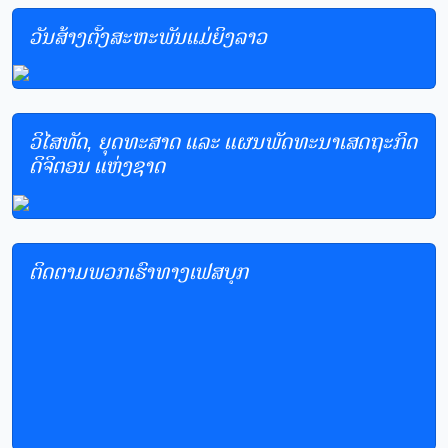
ວັນສ້າງຕັ້ງສະຫະພັນແມ່ຍິງລາວ
ວິໄສທັດ, ຍຸດທະສາດ ແລະ ແຜນພັດທະນາເສດຖະກິດ
ດິຈິຕອນ ແຫ່ງຊາດ
ຕິດຕາມພວກເຮົາທາງເຟສບຸກ