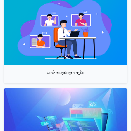
ລະບົບກອງປະຊຸມທາງໄກ