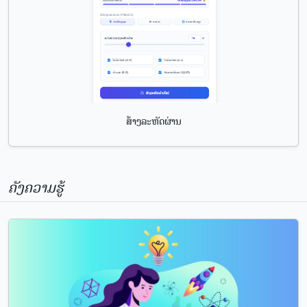
ສ້າງລະຫັດຜ່ານ
ຄັງຄວາມຮູ້