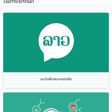
ບໍລິການພາກລັດ
ລະບົບສົນທະນາພາກລັດ