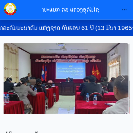
ພະແນກ ຕສ ແຂວງອຸດົມໄຊ
ຄົມມະນາຄົມ ແຫ່ງຊາດ ຄົບຮອບ 61 ປີ (13 ມີນາ 1965~13 ມ
Previous
Next