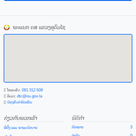
ພະແນກ ຕສ ແຂວງອຸດົມໄຊ
ໂທລະສັບ:
081 312 508
ອີເມວ:
dtc@ou.gov.la
ປ່ອງຮັບຄຳຄິດເຫັນ
ກ່ຽວກັບພວກເຮົາ
ນິຕິກຳ
ກົດໝາຍ
3
ທີ່ຕັ້ງ ແລະ ພາລະບົດບາດ
ດຳລັດ
0