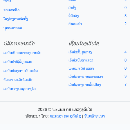
ໜ້າທີ່
ຄຳສັ່ງ
0
ຂອບເຂດສິດ
ຂໍ້ຕົກລົງ
3
ໂຄງຮ່າງການຈັດຕັ້ງ
ຄຳແນະນຳ
2
ບຸກຄະລາກອນ
ບໍລິການພາກລັດ
ເຊື່ອມໂຍງເວັບໄຊ
ເວັບໄຊຂັ້ນສູນກາງ
4
ລະບົບສົນທະນາຂອງພາກລັດ
ເວັບໄຊບັນດາແຂວງ
0
ລະບົບນຳໃຊ້ຂໍ້ມູນຮ່ວມ
ພະແນກ ຕສ ແຂວງ
0
ລະບົບຫ້ອງການທັນສະໄໝ
ເວັບໄຊທາງການຂອງແຂວງ
9
ຈົດໝາຍເອເລັກໂຕຣນິກ
ເວັບໄຊທາງການຂັ້ນເມືອງ
7
ລະບົບກອງປະຊຸມທາງໄກ
2026 © ພະແນກ ຕສ ແຂວງອຸດົມໄຊ
ພັດທະນາ ໂດຍ:
ພະແນກ ຕສ ອຸດົມໄຊ
|
ທີມພັດທະນາ