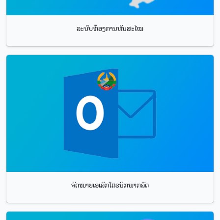
ລະບົບຫ້ອງການທັນສະໄໝ
ຈົດໝາຍເອເລັກໂຕຣນິກພາກລັດ