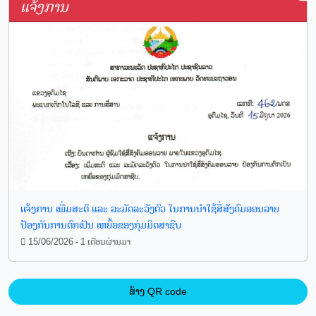
ແຈ້ງການ
ແຈ້ງການ ເພີ່ມສະຕິ ແລະ ລະມັດລະວັງຕົວ ໃນການນໍາໃຊ້ສື່ສັງຄົມອອນລາຍ
ປ້ອງກັນການຕົກເປັນ ເຫຍື້ອຂອງກຸ່ມມິດສາຊີບ
15/06/2026 - 1 ເດືອນຜ່ານມາ
ສ້າງ QR code