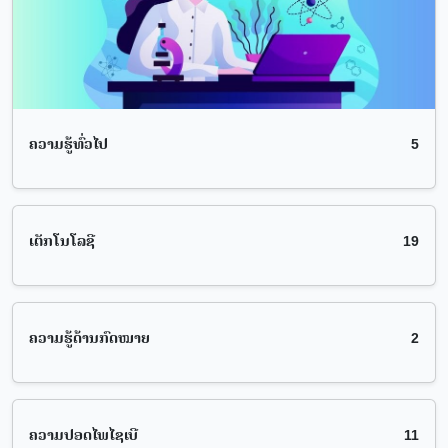
ຄວາມຮູ້ທົ່ວໄປ
5
ເຕັກໂນໂລຊີ
19
ຄວາມຮູ້ດ້ານກົດໝາຍ
2
ຄວາມປອດໄພໄຊເບີ
11