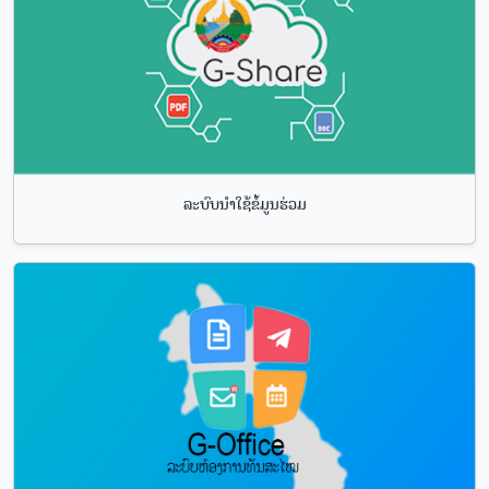
ລະບົບນຳໃຊ້ຂໍ້ມູນຮ່ວມ