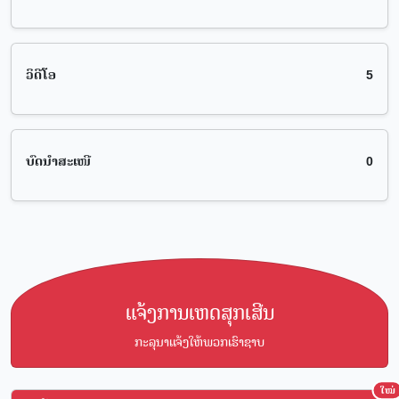
ວິດີໂອ
5
ບົດນຳສະເໜີ
0
ແຈ້ງການເຫດສຸກເສີນ
ກະລຸນາແຈ້ງໃຫ້ພວກເຮົາຊາບ
ໃໝ່